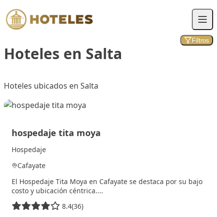
Saltar
al
contenido
Filtros
Hoteles en Salta
Hoteles ubicados en Salta
hospedaje tita moya
Hospedaje
Cafayate
El Hospedaje Tita Moya en Cafayate se destaca por su bajo
costo y ubicación céntrica....
8.4
(36)
13 julio, 2025