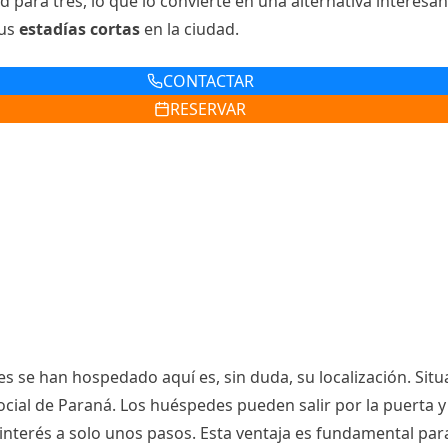
para tres, lo que lo convierte en una alternativa interesan
sus
estadías cortas
en la ciudad.
CONTACTAR
RESERVAR
 se han hospedado aquí es, sin duda, su localización. Situar
social de Paraná. Los huéspedes pueden salir por la puerta 
e interés a solo unos pasos. Esta ventaja es fundamental pa